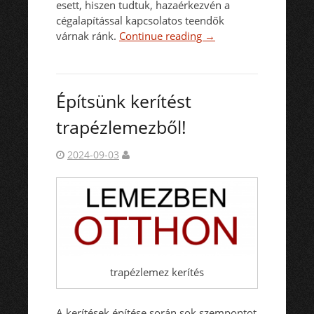
esett, hiszen tudtuk, hazaérkezvén a
cégalapítással kapcsolatos teendők
várnak ránk.
Continue reading
→
Építsünk kerítést
trapézlemezből!
2024-09-03
trapézlemez kerítés
A kerítések építése során sok szempontot