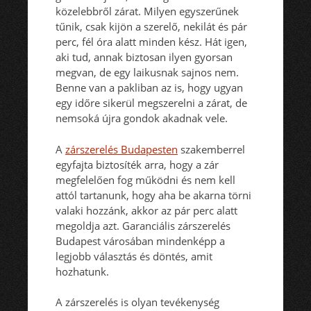
közelebbről zárat. Milyen egyszerűnek
tűnik, csak kijön a szerelő, nekilát és pár
perc, fél óra alatt minden kész. Hát igen,
aki tud, annak biztosan ilyen gyorsan
megvan, de egy laikusnak sajnos nem.
Benne van a pakliban az is, hogy ugyan
egy időre sikerül megszerelni a zárat, de
nemsoká újra gondok akadnak vele.
A
zárszerelés Budapesten
szakemberrel
egyfajta biztosíték arra, hogy a zár
megfelelően fog működni és nem kell
attól tartanunk, hogy aha be akarna törni
valaki hozzánk, akkor az pár perc alatt
megoldja azt. Garanciális zárszerelés
Budapest városában mindenképp a
legjobb választás és döntés, amit
hozhatunk.
A zárszerelés is olyan tevékenység