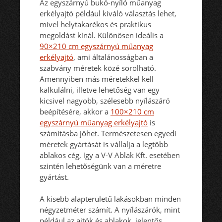
Az egyszárnyú bukó-nyíló műanyag
erkélyajtó például kiváló választás lehet,
mivel helytakarékos és praktikus
megoldást kínál. Különösen ideális a
90×210 cm egyszárnyú műanyag
erkélyajtó
, ami általánosságban a
szabvány méretek közé sorolható.
Amennyiben más méretekkel kell
kalkulálni, illetve lehetőség van egy
kicsivel nagyobb, szélesebb nyílászáró
beépítésére, akkor a
100×210 cm
egyszárnyú műanyag erkélyajtó
is
számításba jöhet. Természetesen egyedi
méretek gyártását is vállalja a legtöbb
ablakos cég, így a V-V Ablak Kft. esetében
szintén lehetőségünk van a méretre
gyártást.
A kisebb alapterületű lakásokban minden
négyzetméter számít. A nyílászárók, mint
például az ajtók és ablakok, jelentős