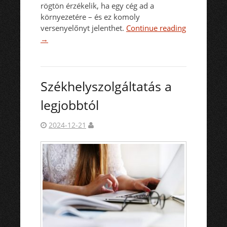
rögtön érzékelik, ha egy cég ad a
környezetére – és ez komoly
versenyelőnyt jelenthet.
Continue reading
→
Székhelyszolgáltatás a
legjobbtól
2024-12-21