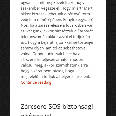
ugyanis, amit megköveteli azt, hogy
szakember végezze el. Hogy miért? Mert
akkor biztosak lehetünk a zár nyújtotta
védelem minőségében. Ennyire egyszerű!
Nos, ha a zárszerelésre a fővárosban van
szükségünk, akkor tárcsázzuk a Zárbarát
telefonszámát, akkor azzal el tudjuk érni
azt, hogy a bejárati ajtónkkal ne történjen
semmi olyan, amitől az sebezhetővé
válna. Gondoljunk csak bele: ha a
zárszerelés teljesen amatőr módon
valósul meg, akkor számíthatunk arra,
hogy a zárat nem biztos, hogy
megfelelően tudjuk a helyére illeszteni.
Continue reading
→
Zárcsere SOS biztonsági
ajtóhoz is!