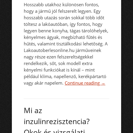
Hosszabb utakhoz különösen fontos,
hogy a jármű jól felszerelt legyen. Egy
hosszabb utazás során sokkal több időt
töltesz a lakóautóban, így fontos, hogy
legyen benne konyha, tágas tárolóhelyek,
kényelmes ágyak, megbízható fűtés és
hűtés, valamint tisztálkodási lehetőség. A
Lakoautoberlesonline.hu járműveinek
nagy része ezen felszereltségekkel
rendelkezik, sőt, sok modell extra
kényelmi funkciókat is kínál – mint
például klíma, napellenző, kerékpártartó
vagy akár napelem.
Continue reading
→
Mi az
inzulinrezisztencia?
Okok és vizsgálati