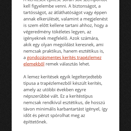
kell figyelembe venni. A biztonságot, a
tartósságot, az átláthatóságot vagy éppen
annak elkerülését, valamint a megjelenést
is szem előtt kellene tartani ahhoz, hogy a
végeredmény tökéletes legyen, az
igényeknek megfelelő. Azok számára,
akik egy olyan megoldást keresnek, ami
nemcsak praktikus, hanem esztétikus is,
a
gondozásmentes kerítés trapézlemez
elemekből
remek választás lehet.
A lemez kerítések egyik legelterjedtebb
típusa a trapézlemezből készült kerítés,
amely az utóbbi években egyre
népszerűbbé vált. Ez a kerítéstípus
nemcsak rendkívül esztétikus, de hosszú
távon minimális karbantartást igényel, így
időt és pénzt spórolhat meg az
építtetőnek.