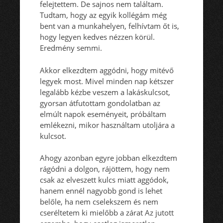
felejtettem. De sajnos nem találtam.
Tudtam, hogy az egyik kollégám még
bent van a munkahelyen, felhívtam őt is,
hogy legyen kedves nézzen körül.
Eredmény semmi.
Akkor elkezdtem aggódni, hogy mitévő
legyek most. Mivel minden nap kétszer
legalább kézbe veszem a lakáskulcsot,
gyorsan átfutottam gondolatban az
elmúlt napok eseményeit, próbáltam
emlékezni, mikor használtam utoljára a
kulcsot.
Ahogy azonban egyre jobban elkezdtem
rágódni a dolgon, rájöttem, hogy nem
csak az elveszett kulcs miatt aggódok,
hanem ennél nagyobb gond is lehet
belőle, ha nem cselekszem és nem
cseréltetem ki mielőbb a zárat Az jutott