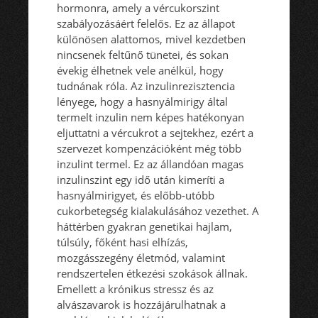
hormonra, amely a vércukorszint
szabályozásáért felelős. Ez az állapot
különösen alattomos, mivel kezdetben
nincsenek feltűnő tünetei, és sokan
évekig élhetnek vele anélkül, hogy
tudnának róla. Az inzulinrezisztencia
lényege, hogy a hasnyálmirigy által
termelt inzulin nem képes hatékonyan
eljuttatni a vércukrot a sejtekhez, ezért a
szervezet kompenzációként még több
inzulint termel. Ez az állandóan magas
inzulinszint egy idő után kimeríti a
hasnyálmirigyet, és előbb-utóbb
cukorbetegség kialakulásához vezethet. A
háttérben gyakran genetikai hajlam,
túlsúly, főként hasi elhízás,
mozgásszegény életmód, valamint
rendszertelen étkezési szokások állnak.
Emellett a krónikus stressz és az
alvászavarok is hozzájárulhatnak a