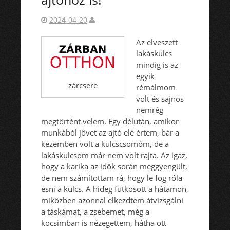
2024-04-20
Az elveszett
lakáskulcs
mindig is az
egyik
zárcsere
rémálmom
volt és sajnos
nemrég
megtörtént velem. Egy délután, amikor
munkából jövet az ajtó elé értem, bár a
kezemben volt a kulcscsomóm, de a
lakáskulcsom már nem volt rajta. Az igaz,
hogy a karika az idők során meggyengült,
de nem számítottam rá, hogy le fog róla
esni a kulcs. A hideg futkosott a hátamon,
miközben azonnal elkezdtem átvizsgálni
a táskámat, a zsebemet, még a
kocsimban is nézegettem, hátha ott