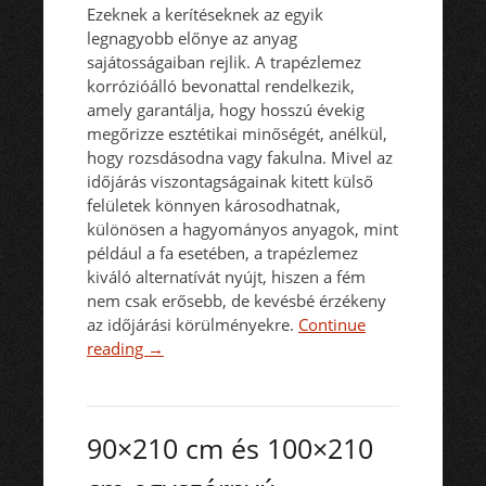
Ezeknek a kerítéseknek az egyik
legnagyobb előnye az anyag
sajátosságaiban rejlik. A trapézlemez
korrózióálló bevonattal rendelkezik,
amely garantálja, hogy hosszú évekig
megőrizze esztétikai minőségét, anélkül,
hogy rozsdásodna vagy fakulna. Mivel az
időjárás viszontagságainak kitett külső
felületek könnyen károsodhatnak,
különösen a hagyományos anyagok, mint
például a fa esetében, a trapézlemez
kiváló alternatívát nyújt, hiszen a fém
nem csak erősebb, de kevésbé érzékeny
az időjárási körülményekre.
Continue
reading
→
90×210 cm és 100×210