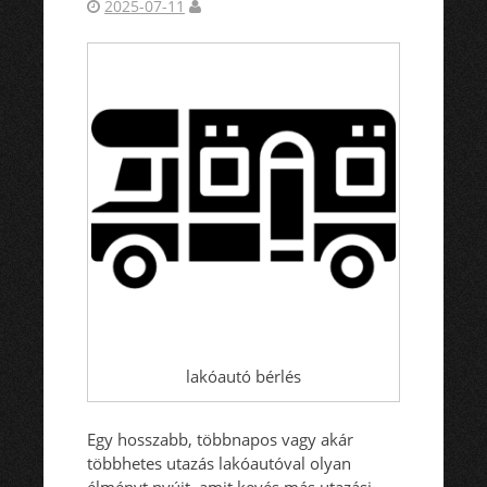
2025-07-11
lakóautó bérlés
Egy hosszabb, többnapos vagy akár
többhetes utazás lakóautóval olyan
élményt nyújt, amit kevés más utazási