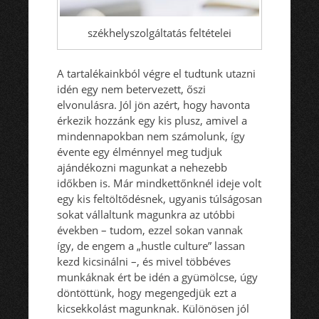
székhelyszolgáltatás feltételei
A tartalékainkból végre el tudtunk utazni
idén egy nem betervezett, őszi
elvonulásra. Jól jön azért, hogy havonta
érkezik hozzánk egy kis plusz, amivel a
mindennapokban nem számolunk, így
évente egy élménnyel meg tudjuk
ajándékozni magunkat a nehezebb
időkben is. Már mindkettőnknél ideje volt
egy kis feltöltődésnek, ugyanis túlságosan
sokat vállaltunk magunkra az utóbbi
években – tudom, ezzel sokan vannak
így, de engem a „hustle culture” lassan
kezd kicsinálni –, és mivel többéves
munkáknak ért be idén a gyümölcse, úgy
döntöttünk, hogy megengedjük ezt a
kicsekkolást magunknak. Különösen jól