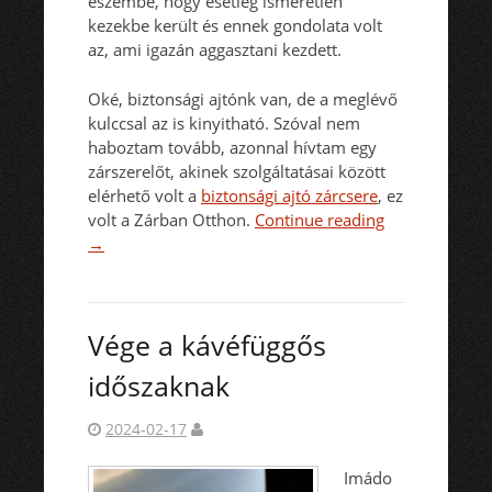
eszembe, hogy esetleg ismeretlen
kezekbe került és ennek gondolata volt
az, ami igazán aggasztani kezdett.
Oké, biztonsági ajtónk van, de a meglévő
kulccsal az is kinyitható. Szóval nem
haboztam tovább, azonnal hívtam egy
zárszerelőt, akinek szolgáltatásai között
elérhető volt a
biztonsági ajtó zárcsere
, ez
volt a Zárban Otthon.
Continue reading
→
Vége a kávéfüggős
időszaknak
2024-02-17
Imádo