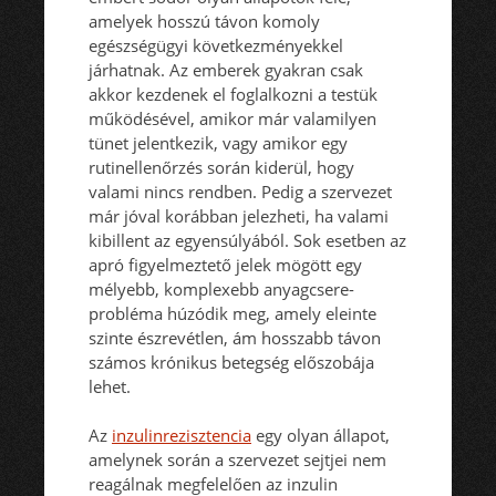
amelyek hosszú távon komoly
egészségügyi következményekkel
járhatnak. Az emberek gyakran csak
akkor kezdenek el foglalkozni a testük
működésével, amikor már valamilyen
tünet jelentkezik, vagy amikor egy
rutinellenőrzés során kiderül, hogy
valami nincs rendben. Pedig a szervezet
már jóval korábban jelezheti, ha valami
kibillent az egyensúlyából. Sok esetben az
apró figyelmeztető jelek mögött egy
mélyebb, komplexebb anyagcsere-
probléma húzódik meg, amely eleinte
szinte észrevétlen, ám hosszabb távon
számos krónikus betegség előszobája
lehet.
Az
inzulinrezisztencia
egy olyan állapot,
amelynek során a szervezet sejtjei nem
reagálnak megfelelően az inzulin