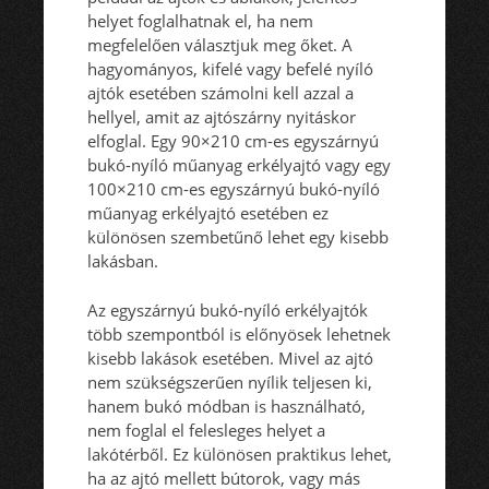
helyet foglalhatnak el, ha nem
megfelelően választjuk meg őket. A
hagyományos, kifelé vagy befelé nyíló
ajtók esetében számolni kell azzal a
hellyel, amit az ajtószárny nyitáskor
elfoglal. Egy 90×210 cm-es egyszárnyú
bukó-nyíló műanyag erkélyajtó vagy egy
100×210 cm-es egyszárnyú bukó-nyíló
műanyag erkélyajtó esetében ez
különösen szembetűnő lehet egy kisebb
lakásban.
Az egyszárnyú bukó-nyíló erkélyajtók
több szempontból is előnyösek lehetnek
kisebb lakások esetében. Mivel az ajtó
nem szükségszerűen nyílik teljesen ki,
hanem bukó módban is használható,
nem foglal el felesleges helyet a
lakótérből. Ez különösen praktikus lehet,
ha az ajtó mellett bútorok, vagy más