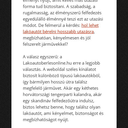
forma tud biztosítani. A szabadság, a
rugalmasság, az élményszerű felfedezés
egyedülálló élménnyé teszi ezt az utazási
módot. De felmerül a kérdés:
hol lehet
lakóautót bérelni hosszabb utazásra
,
megbízhatóan, kényelmesen és jól
felszerelt járművekkel?
A válasz egyszerű: a
Lakoautoberlesonline.hu erre a legjobb
választás. A weboldal széles kínálatot
biztosít különböző típusú lakóautókból,
így bármilyen hosszú útra találsz
megfelelő járművet. Akár egy kéthetes
horvátországi tengerparti kalandra, akár
egy skandináv felfedezőútra indulsz,
biztos lehetsz benne, hogy találsz olyan
lakóautót, ami kényelmet, biztonságot és
megbízhatóságot nyújt.