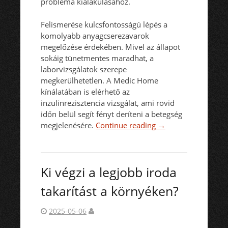
probléma kialakulásához.
Felismerése kulcsfontosságú lépés a
komolyabb anyagcserezavarok
megelőzése érdekében. Mivel az állapot
sokáig tünetmentes maradhat, a
laborvizsgálatok szerepe
megkerülhetetlen. A Medic Home
kínálatában is elérhető az
inzulinrezisztencia vizsgálat, ami rövid
időn belül segít fényt deríteni a betegség
megjelenésére.
Continue reading
→
Ki végzi a legjobb iroda
takarítást a környéken?
2025-05-06