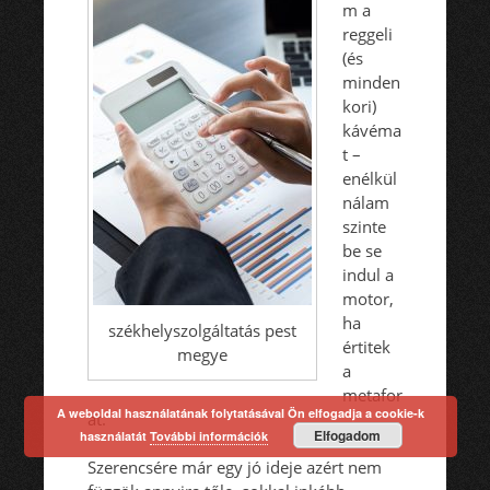
m a
reggeli
(és
minden
kori)
kávéma
t –
enélkül
nálam
szinte
be se
indul a
motor,
ha
székhelyszolgáltatás pest
értitek
megye
a
metafor
A weboldal használatának folytatásával Ön elfogadja a cookie-k
át.
Elfogadom
használatát
További információk
Szerencsére már egy jó ideje azért nem