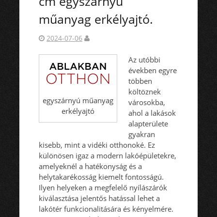
cm egyszárnyú
műanyag erkélyajtó.
2024-07-06
Az utóbbi
években egyre
többen
költöznek
egyszárnyú műanyag
városokba,
erkélyajtó
ahol a lakások
alapterülete
gyakran
kisebb, mint a vidéki otthonoké. Ez
különösen igaz a modern lakóépületekre,
amelyeknél a hatékonyság és a
helytakarékosság kiemelt fontosságú.
Ilyen helyeken a megfelelő nyílászárók
kiválasztása jelentős hatással lehet a
lakótér funkcionalitására és kényelmére.