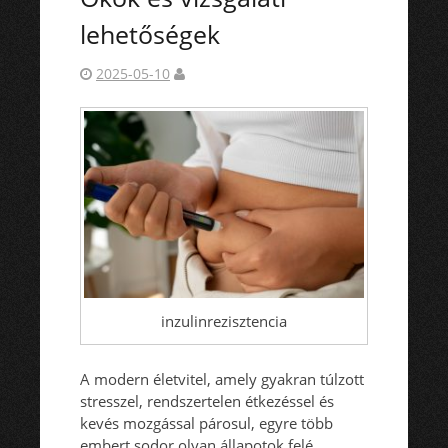
lehetőségek
2025-05-10
inzulinrezisztencia
A modern életvitel, amely gyakran túlzott
stresszel, rendszertelen étkezéssel és
kevés mozgással párosul, egyre több
embert sodor olyan állapotok felé,