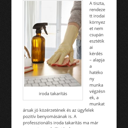
A tiszta,
rendeze
tt irodai
környez
et nem
csupán
esztétik
ai
kérdés
– alapja
a
hatéko
ny
munka
végzésn
iroda takarítás
ek, a
munkat
ársak jó közérzetének és az ügyfelek
pozitív benyomásának is. A
professzionális iroda takarítás ma már