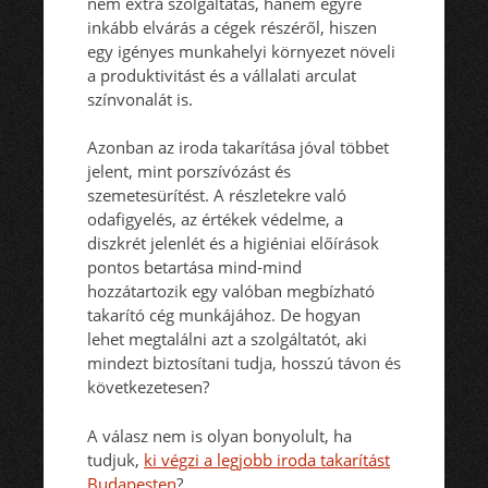
nem extra szolgáltatás, hanem egyre
inkább elvárás a cégek részéről, hiszen
egy igényes munkahelyi környezet növeli
a produktivitást és a vállalati arculat
színvonalát is.
Azonban az iroda takarítása jóval többet
jelent, mint porszívózást és
szemetesürítést. A részletekre való
odafigyelés, az értékek védelme, a
diszkrét jelenlét és a higiéniai előírások
pontos betartása mind-mind
hozzátartozik egy valóban megbízható
takarító cég munkájához. De hogyan
lehet megtalálni azt a szolgáltatót, aki
mindezt biztosítani tudja, hosszú távon és
következetesen?
A válasz nem is olyan bonyolult, ha
tudjuk,
ki végzi a legjobb iroda takarítást
Budapesten
?